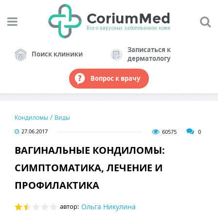
CoriumMed
Все о вирусных заболеваниях кожи
КАТЕГОРИИ САЙТА
Записаться к
Поиск клиники
дерматологу
ПАПИЛЛОМЫ
Вопрос к врачу
БОРОДАВКИ
КОНДИЛОМЫ
/
Кондиломы
Виды
ШИПИЦА
27.06.2017
60575
0
ЭКЗЕМА
ВАГИНАЛЬНЫЕ КОНДИЛОМЫ:
СИМПТОМАТИКА, ЛЕЧЕНИЕ И
ФУРУНКУЛ
ПРОФИЛАКТИКА
ЛИПОМА
автор:
Ольга Никулина
АТЕРОМА