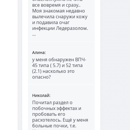
все вовремя и сразу..
Моя знакомая недавно
вылечила снаружи кожу
и подавила очаг
инфекции Ледеразолом.
…
Алина
:
у меня обнаружен ВПЧ-
45 типа ( 5.7) и 52 типа
(2.1) насколько это
опасно?
Николай
:
Почитал раздел о
побочных эффектах и
пробовать его
расхотелось. Ещё у меня
больные почки, т.е.