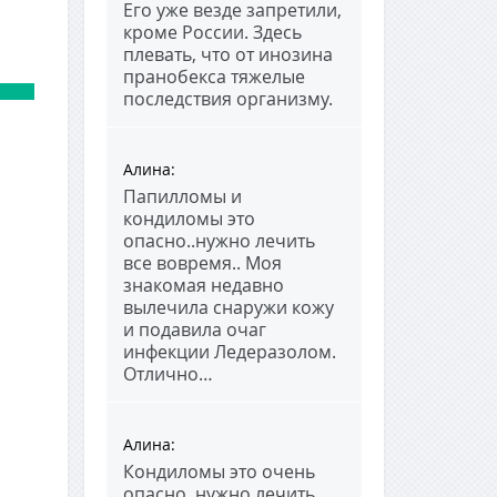
Его уже везде запретили,
кроме России. Здесь
плевать, что от инозина
пранобекса тяжелые
последствия организму.
Алина
:
Папилломы и
кондиломы это
опасно..нужно лечить
все вовремя.. Моя
знакомая недавно
вылечила снаружи кожу
и подавила очаг
инфекции Ледеразолом.
Отлично…
Алина
:
Кондиломы это очень
опасно..нужно лечить