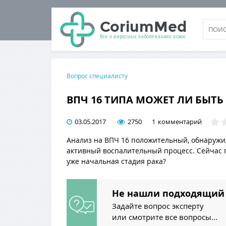
CoriumMed
Все о вирусных заболеваниях кожи
КАТЕГОРИИ САЙТА
ПАПИЛЛОМЫ
Вопрос специалисту
БОРОДАВКИ
ВПЧ 16 ТИПА МОЖЕТ ЛИ БЫТ
КОНДИЛОМЫ
03.05.2017
2750
1
комментарий
ШИПИЦА
Анализ на ВПЧ 16 положительный, обнаружил
активный воспалительный процесс. Сейчас п
ЭКЗЕМА
уже начальная стадия рака?
ФУРУНКУЛ
Не нашли подходящий 
ЛИПОМА
Задайте вопрос эксперту
АТЕРОМА
или смотрите все вопросы...